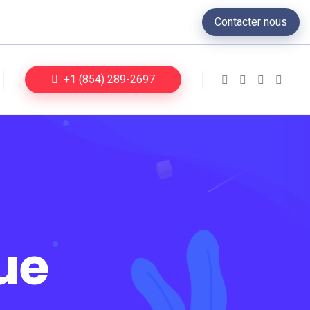
Contacter nous
+1 (854) 289-2697
ue