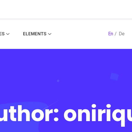
En
De
ES
ELEMENTS
uthor:
oniriq